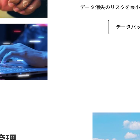
データ消失のリスクを最小
データバ
管理