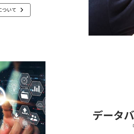
について
データ