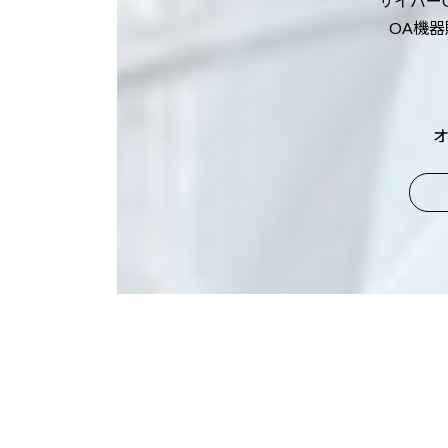
サイバー
OA機