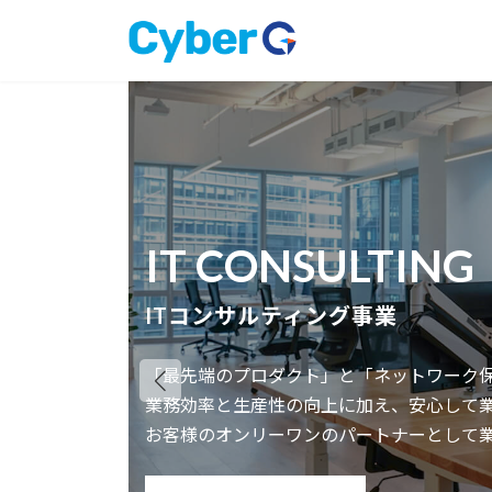
コ
ナ
ン
ビ
テ
ゲ
ン
ー
ツ
シ
へ
ョ
ス
ン
キ
に
ッ
移
プ
動