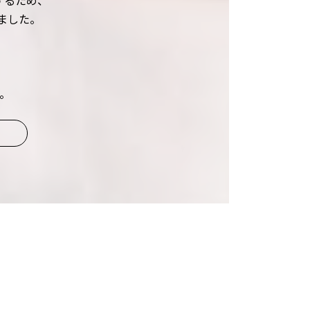
するため、
ました。
。